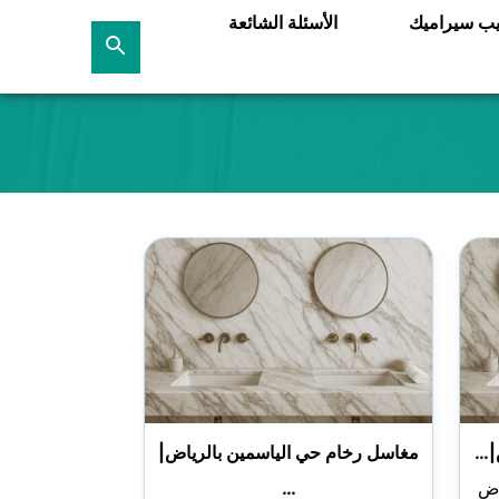
يب سيراميك
الأسئلة الشائعة
بحث
عن
|…
مغاسل رخام حي الياسمين بالرياض|
اض
…