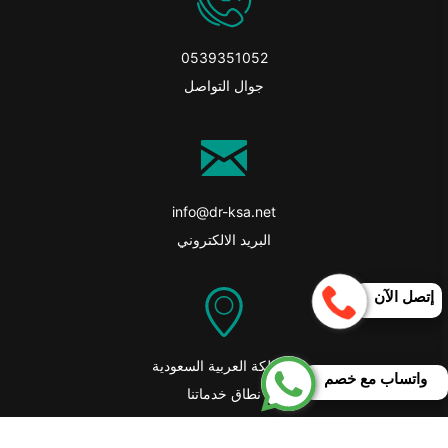
0539351052
جوال التواصل
info@dr-ksa.net
البريد الالكتروني
إتصل الآن
المملكة العربية السعودية
واتساب مع خصم
نطاق خدماتنا