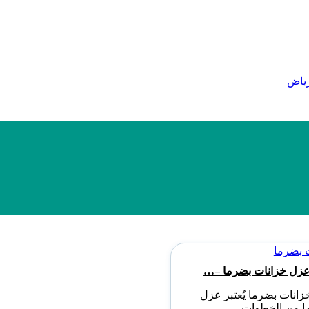
رياض
زل خزانات بضرما –…
انات بضرما يُعتبر عزل
ا من الخطوات…