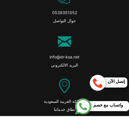
0539351052
جوال التواصل
info@dr-ksa.net
البريد الالكتروني
إتصل الآن
المملكة العربية السعودية
واتساب مع خصم
نطاق خدماتنا