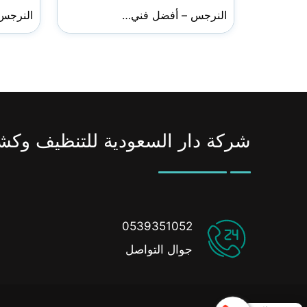
النرجس – أفضل فني…
النرجس
شركة دار السعودية للتنظيف وكش
0539351052
جوال التواصل