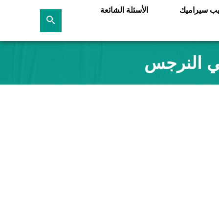
يب سيراميك
الأسئلة الشائعة
بحث
عن
حي النرجس