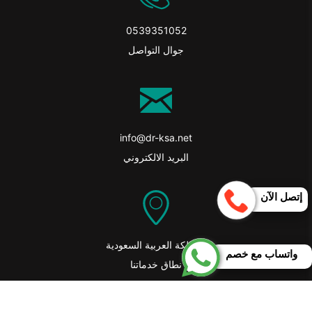
0539351052
جوال التواصل
info@dr-ksa.net
البريد الالكتروني
إتصل الآن
المملكة العربية السعودية
واتساب مع خصم
نطاق خدماتنا