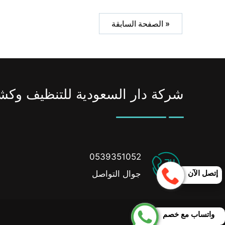
« الصفحة السابقة
شركة دار السعودية للتنظيف وكش
0539351052
إتصل الآن
جوال التواصل
واتساب مع خصم