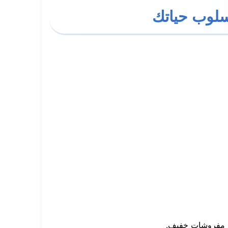
سلوب حياتك
ف مفروشات خفيف.