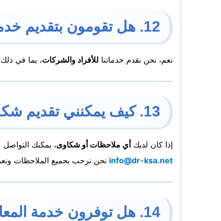
12. هل تقومون بتقديم خدمات للمباني التجارية والمؤسسات؟
نعم، نحن نقدم خدماتنا
للأفراد والشركات
، بما في ذلك
13. كيف يمكنني تقديم شكوى أو ملاحظة؟
إذا كان لديك
أي ملاحظات أو شكاوى
، يمكنك التواصل م
info@dr-ksa.net
نحن نرحب بجميع الملاحظات ونعمل
14. هل توفرون خدمة المعاينة قبل البدء في العمل؟